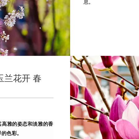
息。
玉兰花开 春
其高雅的姿态和淡雅的香
样的色彩。