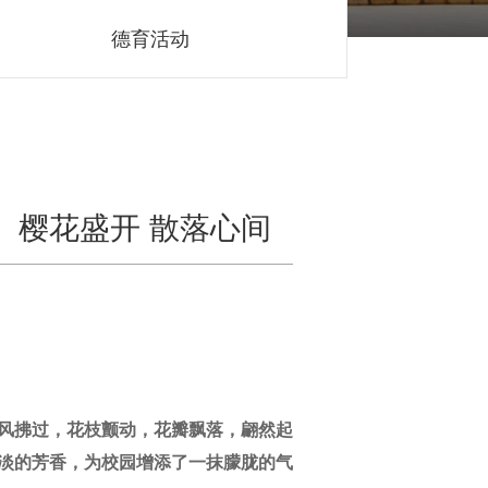
德育活动
】樱花盛开 散落心间
风拂过，花枝颤动，花瓣飘落，翩然起
淡的芳香，为校园增添了一抹朦胧的气