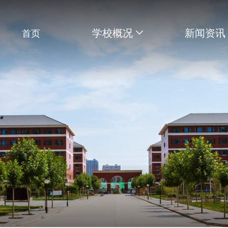
学校概况
新闻资讯
首页