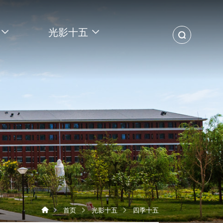
光影十五
首页
光影十五
四季十五