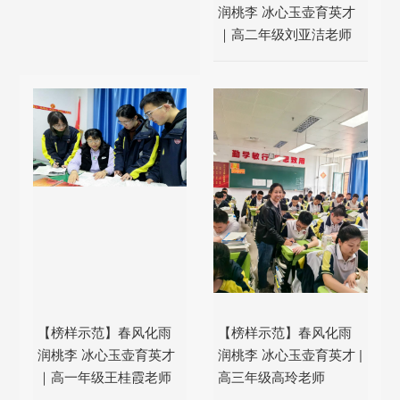
润桃李 冰心玉壶育英才
｜高二年级刘亚洁老师
【榜样示范】春风化雨
【榜样示范】春风化雨
润桃李 冰心玉壶育英才
润桃李 冰心玉壶育英才 |
｜高一年级王桂霞老师
高三年级高玲老师