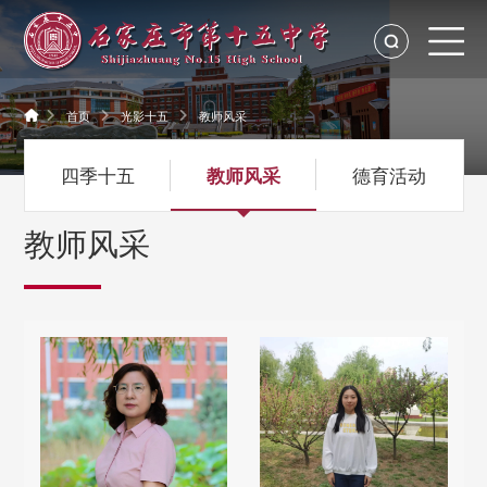
首页
光影十五
教师风采
四季十五
德育活动
教师风采
教师风采